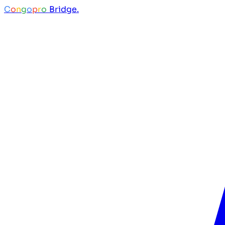
C
o
n
g
o
p
r
o
Bridge.