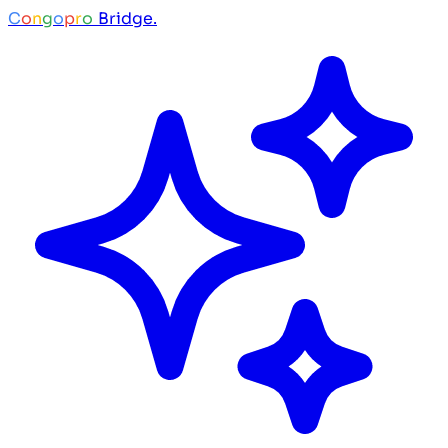
C
o
n
g
o
p
r
o
Bridge.