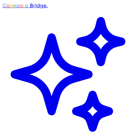
C
o
n
g
o
p
r
o
Bridge.