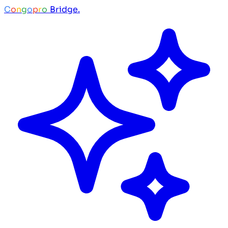
C
o
n
g
o
p
r
o
Bridge.