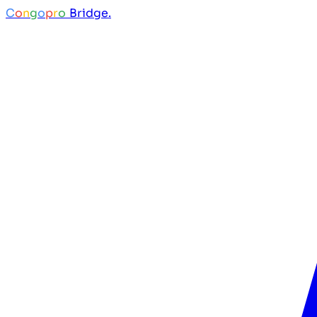
C
o
n
g
o
p
r
o
Bridge.