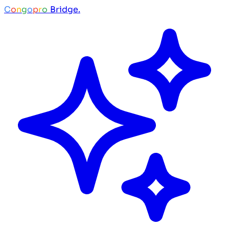
C
o
n
g
o
p
r
o
Bridge.