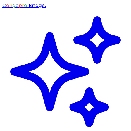
C
o
n
g
o
p
r
o
Bridge.