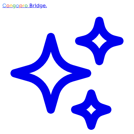
C
o
n
g
o
p
r
o
Bridge.