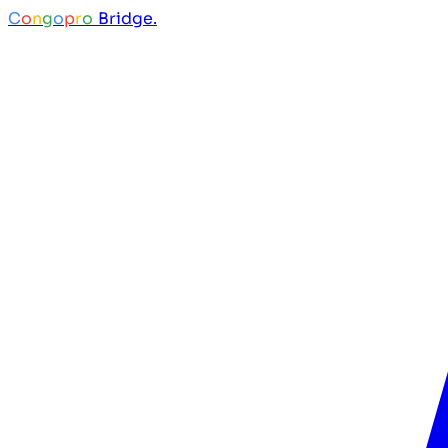
C
o
n
g
o
p
r
o
Bridge.