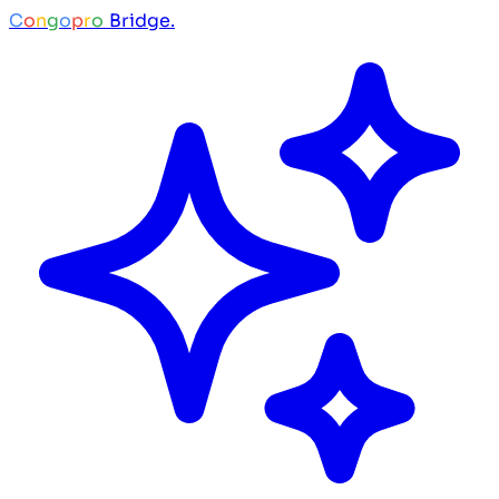
C
o
n
g
o
p
r
o
Bridge.