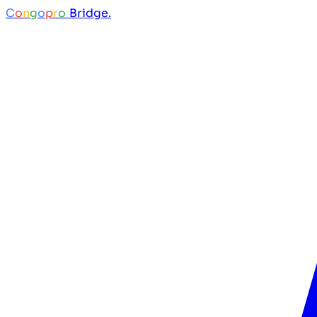
C
o
n
g
o
p
r
o
Bridge.