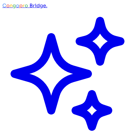
C
o
n
g
o
p
r
o
Bridge.