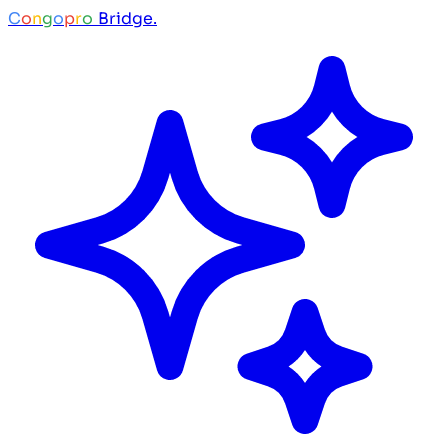
C
o
n
g
o
p
r
o
Bridge.