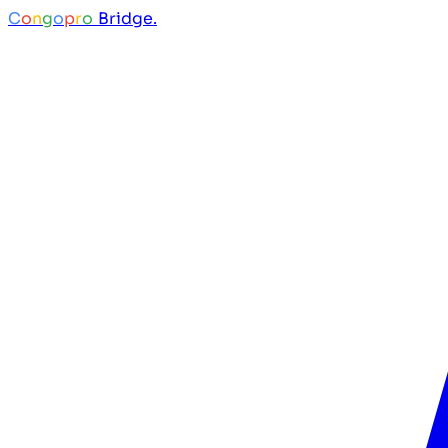
C
o
n
g
o
p
r
o
Bridge.