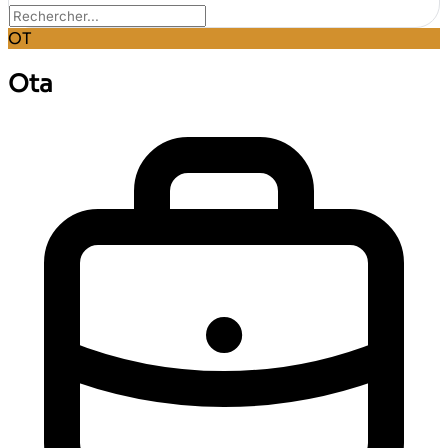
OT
Ota