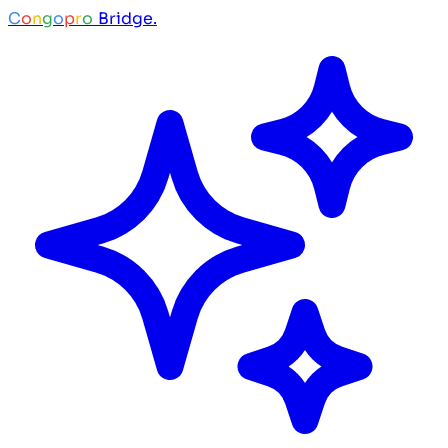
C
o
n
g
o
p
r
o
Bridge.