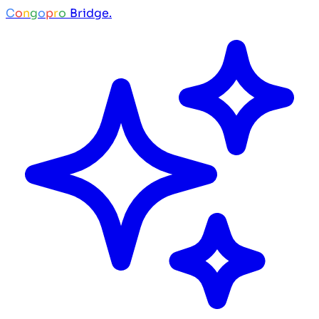
C
o
n
g
o
p
r
o
Bridge.