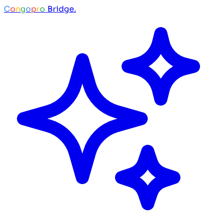
C
o
n
g
o
p
r
o
Bridge.