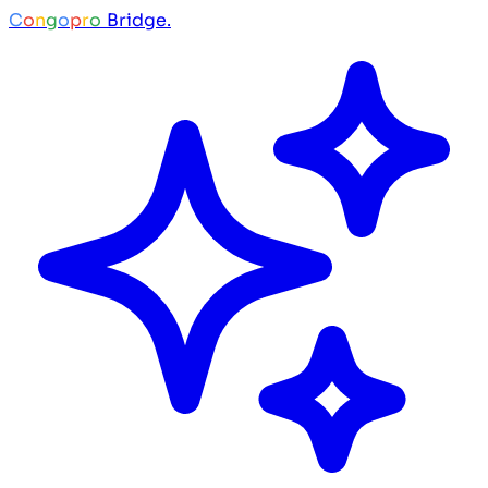
C
o
n
g
o
p
r
o
Bridge.