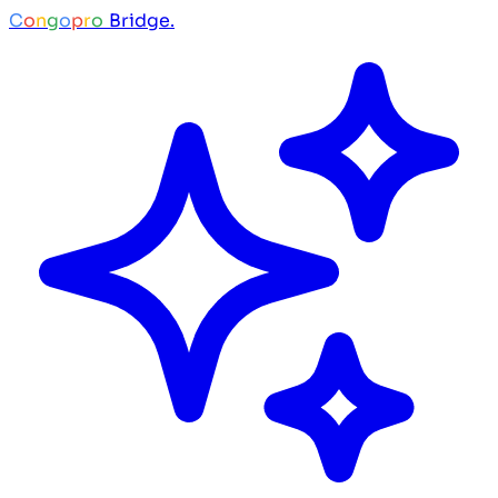
C
o
n
g
o
p
r
o
Bridge.