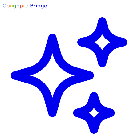
C
o
n
g
o
p
r
o
Bridge.