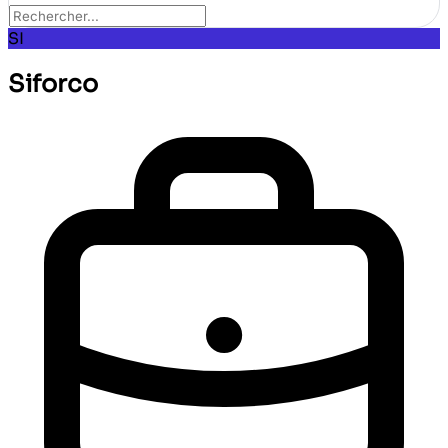
SI
Siforco