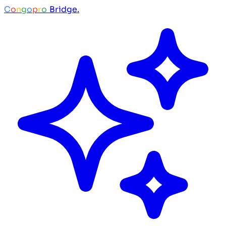
C
o
n
g
o
p
r
o
Bridge.