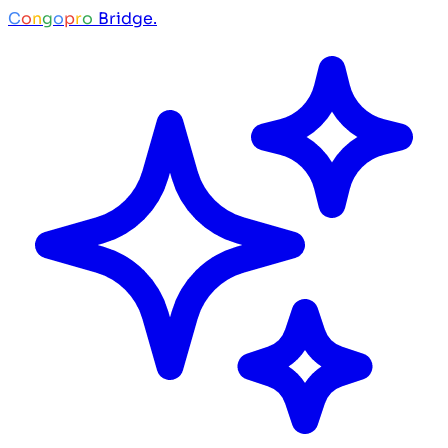
C
o
n
g
o
p
r
o
Bridge.