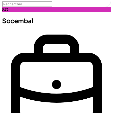
SO
Socembal