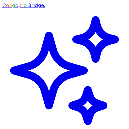
C
o
n
g
o
p
r
o
Bridge.