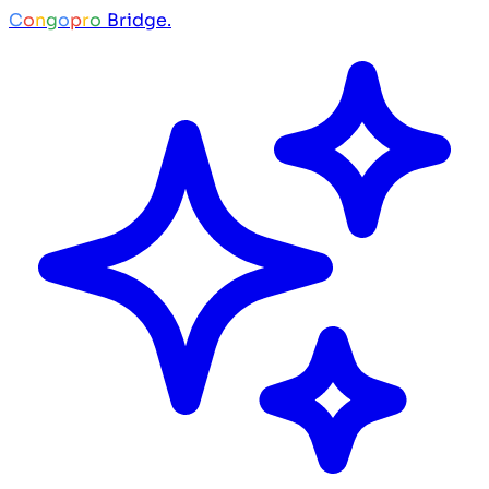
C
o
n
g
o
p
r
o
Bridge.