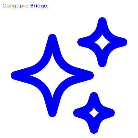
C
o
n
g
o
p
r
o
Bridge.