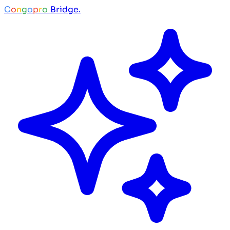
C
o
n
g
o
p
r
o
Bridge.