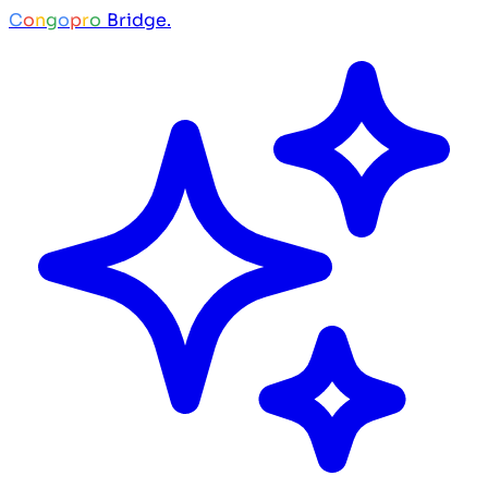
C
o
n
g
o
p
r
o
Bridge.