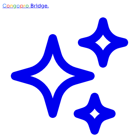
C
o
n
g
o
p
r
o
Bridge.