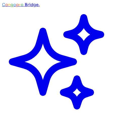
C
o
n
g
o
p
r
o
Bridge.