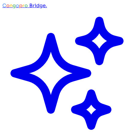
C
o
n
g
o
p
r
o
Bridge.