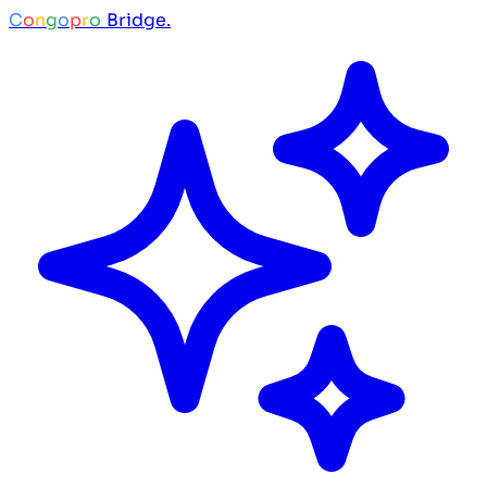
C
o
n
g
o
p
r
o
Bridge.