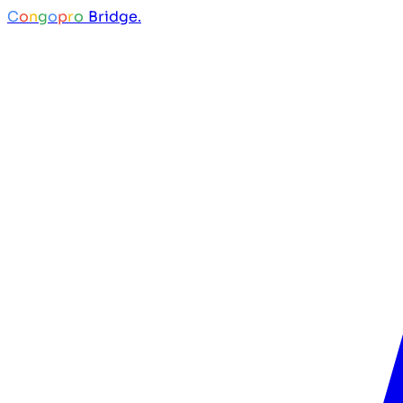
C
o
n
g
o
p
r
o
Bridge.