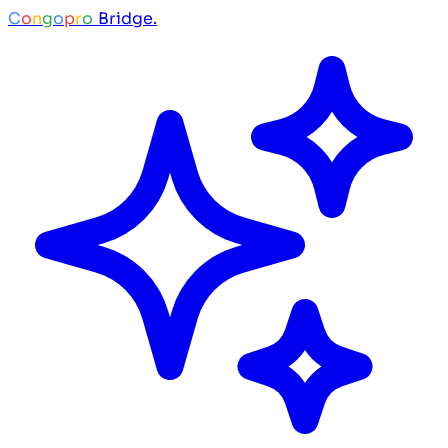
C
o
n
g
o
p
r
o
Bridge.