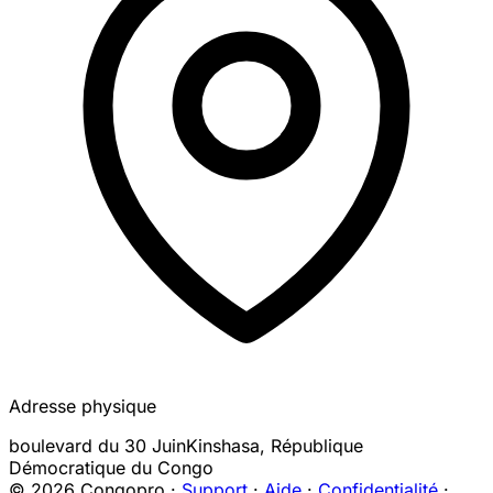
Adresse physique
boulevard du 30 Juin
Kinshasa
,
République
Démocratique du Congo
© 2026 Congopro ·
Support
·
Aide
·
Confidentialité
·