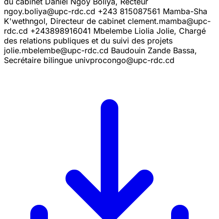
du cabinet Daniel Ngoy Boliya, Recteur
ngoy.boliya@upc-rdc.cd +243 815087561 Mamba-Sha
K'wethngol, Directeur de cabinet clement.mamba@upc-
rdc.cd +243898916041 Mbelembe Liolia Jolie, Chargé
des relations publiques et du suivi des projets
jolie.mbelembe@upc-rdc.cd Baudouin Zande Bassa,
Secrétaire bilingue univprocongo@upc-rdc.cd